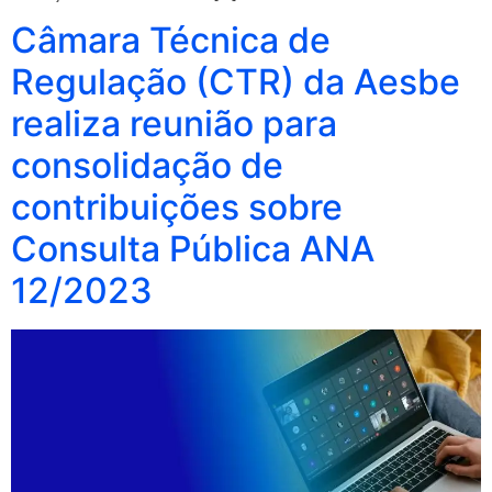
Câmara Técnica de
Regulação (CTR) da Aesbe
realiza reunião para
consolidação de
contribuições sobre
Consulta Pública ANA
12/2023